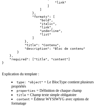
                            "link"

                        ]

                    ]

                },

                "formats": [

                    "bold",

                    "italic",

                    "link",

                    "underline",

                    "list"

                ]

            },

            "title": "Contenu",

            "description": "Bloc de contenu"

        }

    },

    "required": ["title", "content"]

}
Explication du template :
= Le BlocType contient plusieurs
type: "object"
propriétés
= Définition de chaque champ
properties
= Champ texte simple obligatoire
title
= Éditeur WYSIWYG avec options de
content
formatage