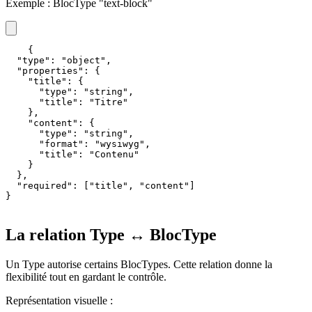
Exemple : BlocType "text-block"
{

  "type": "object",

  "properties": {

    "title": {

      "type": "string",

      "title": "Titre"

    },

    "content": {

      "type": "string",

      "format": "wysiwyg",

      "title": "Contenu"

    }

  },

  "required": ["title", "content"]

}
La relation Type ↔ BlocType
Un Type autorise certains BlocTypes. Cette relation donne la
flexibilité tout en gardant le contrôle.
Représentation visuelle :