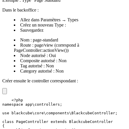
Exemple : Type "Page Standard"
Dans le backoffice :
Allez dans Paramètres → Types
Créez un nouveau Type :
Sauvegardez
Nom : page-standard
Route : page/view (correspond à
PageController::actionView())
Node autorisé : Oui
Composite autorisé : Non
Tag autorisé : Non
Category autorisé : Non
Créer ensuite le controller correspondant :
<?php

namespace app\controllers;

use blackcube\core\components\BlackcubeController;

class PageController extends BlackcubeController

{
