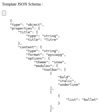
Template JSON Schema :
{

    "type": "object",

    "properties": {

        "title": {

            "type": "string",

            "title": "Titre"

        },

        "content": {

            "type": "string",

            "format": "wysiwyg",

            "options": {

                "theme": "snow",

                "modules": {

                    "toolbar": [

                        [

                            "bold",

                            "italic",

                            "underline"

                        ],

                        [

                            {

                                "list": "bullet"

                            }

                        ],

                        [
