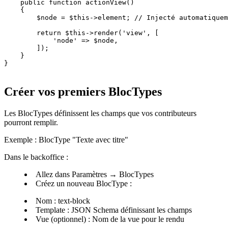
    public function actionView()

    {

        $node = $this->element; // Injecté automatiquem
        return $this->render('view', [

            'node' => $node,

        ]);

    }

}
Créer vos premiers BlocTypes
Les BlocTypes définissent les champs que vos contributeurs
pourront remplir.
Exemple : BlocType "Texte avec titre"
Dans le backoffice :
Allez dans Paramètres → BlocTypes
Créez un nouveau BlocType :
Nom : text-block
Template : JSON Schema définissant les champs
Vue (optionnel) : Nom de la vue pour le rendu