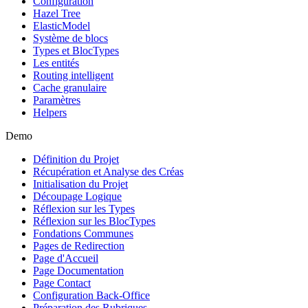
Configuration
Hazel Tree
ElasticModel
Système de blocs
Types et BlocTypes
Les entités
Routing intelligent
Cache granulaire
Paramètres
Helpers
Demo
Définition du Projet
Récupération et Analyse des Créas
Initialisation du Projet
Découpage Logique
Réflexion sur les Types
Réflexion sur les BlocTypes
Fondations Communes
Pages de Redirection
Page d'Accueil
Page Documentation
Page Contact
Configuration Back-Office
Préparation des Rubriques