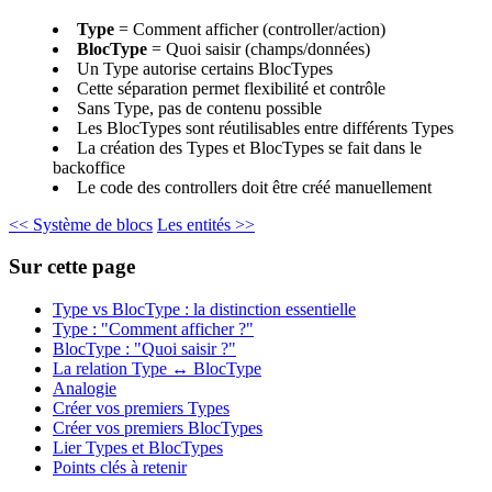
Type
= Comment afficher (controller/action)
BlocType
= Quoi saisir (champs/données)
Un Type autorise certains BlocTypes
Cette séparation permet flexibilité et contrôle
Sans Type, pas de contenu possible
Les BlocTypes sont réutilisables entre différents Types
La création des Types et BlocTypes se fait dans le
backoffice
Le code des controllers doit être créé manuellement
<< Système de blocs
Les entités >>
Sur cette page
Type vs BlocType : la distinction essentielle
Type : "Comment afficher ?"
BlocType : "Quoi saisir ?"
La relation Type ↔ BlocType
Analogie
Créer vos premiers Types
Créer vos premiers BlocTypes
Lier Types et BlocTypes
Points clés à retenir