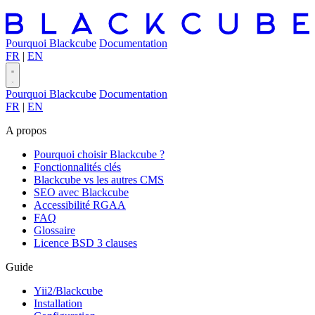
Pourquoi Blackcube
Documentation
FR
|
EN
Pourquoi Blackcube
Documentation
FR
|
EN
A propos
Pourquoi choisir Blackcube ?
Fonctionnalités clés
Blackcube vs les autres CMS
SEO avec Blackcube
Accessibilité RGAA
FAQ
Glossaire
Licence BSD 3 clauses
Guide
Yii2/Blackcube
Installation